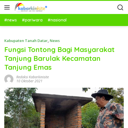
#news
#pariwara
#nasional
Kabupaten Tanah Datar
,
News
Fungsi Tontong Bagi Masyarakat
Tanjung Barulak Kecamatan
Tanjung Emas
Redaksi Kabarkinisite
10 Oktober 2021