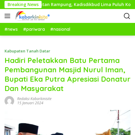
L
r di 13 Kecamatan Rampung, Kadisdikbud Lima Puluh Kota Opt
Breaking News
a
n
g
s
#news
#pariwara
#nasional
u
n
g
Kabupaten Tanah Datar
k
Hadiri Peletakkan Batu Pertama
e
Pembangunan Masjid Nurul Iman,
k
o
Bupati Eka Putra Apresiasi Donatur
n
Dan Masyarakat
t
e
Redaksi Kabarkinisite
n
15 Januari 2024