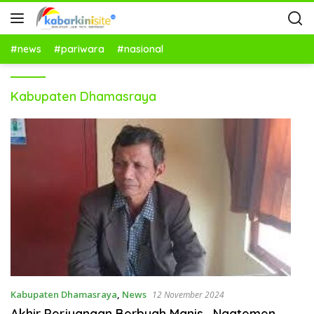
#news
#pariwara
#nasional
Kabupaten Dhamasraya
Kabupaten Dhamasraya
,
News
12 November 2024
Akhir Perjuangan Berbuah Manis, Ngatemen