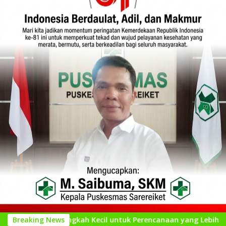
: Langkah Kecil untuk Perencanaan yang Lebih Baik
Breaking News
Ku