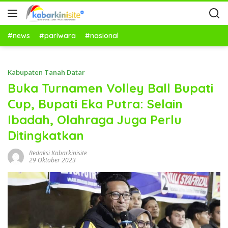
#news
#pariwara
#nasional
Kabupaten Tanah Datar
Buka Turnamen Volley Ball Bupati
Cup, Bupati Eka Putra: Selain
Ibadah, Olahraga Juga Perlu
Ditingkatkan
Redaksi Kabarkinisite
29 Oktober 2023