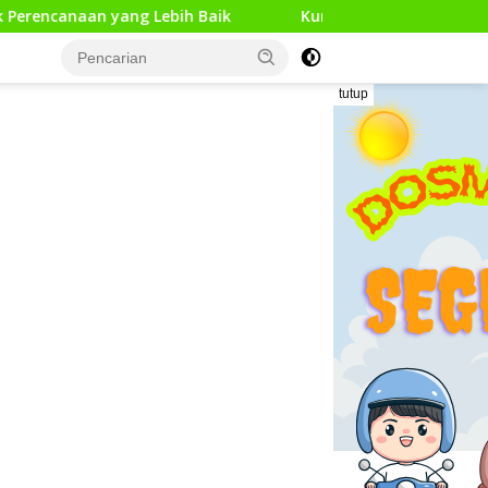
g Lebih Baik
Kunjungan Kerja Pengawas Pendidikan Da
tutup