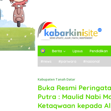
H
Berita
Lipsus
Pendidikan
o
m
#news
#pariwara
#nasional
e
Kabupaten Tanah Datar
Buka Resmi Peringata
Putra : Maulid Nabi
Ketaqwaan kepada A