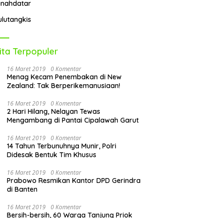
anahdatar
ulutangkis
ita Terpopuler
16 Maret 2019
0 Komentar
Menag Kecam Penembakan di New
Zealand: Tak Berperikemanusiaan!
16 Maret 2019
0 Komentar
2 Hari Hilang, Nelayan Tewas
Mengambang di Pantai Cipalawah Garut
16 Maret 2019
0 Komentar
14 Tahun Terbunuhnya Munir, Polri
Didesak Bentuk Tim Khusus
16 Maret 2019
0 Komentar
Prabowo Resmikan Kantor DPD Gerindra
di Banten
16 Maret 2019
0 Komentar
Bersih-bersih, 60 Warga Tanjung Priok