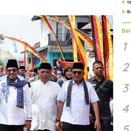
t
B
Ber
1
2
3
4
5