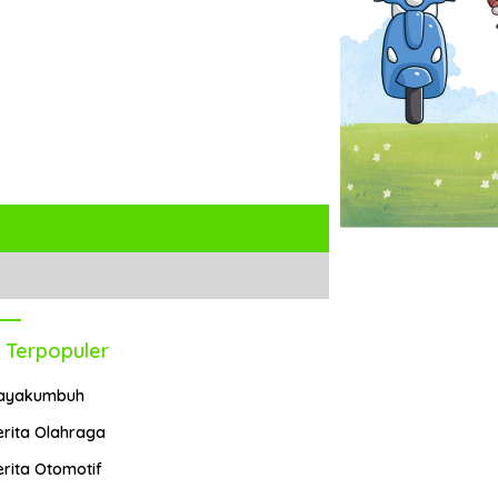
 Terpopuler
ayakumbuh
erita Olahraga
erita Otomotif