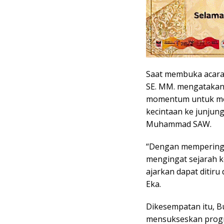
Saat membuka acara 
SE. MM. mengatakan
momentum untuk me
kecintaan ke junjun
Muhammad SAW.
“Dengan memperinga
mengingat sejarah k
ajarkan dapat ditiru 
Eka.
Dikesempatan itu, B
mensukseskan progr