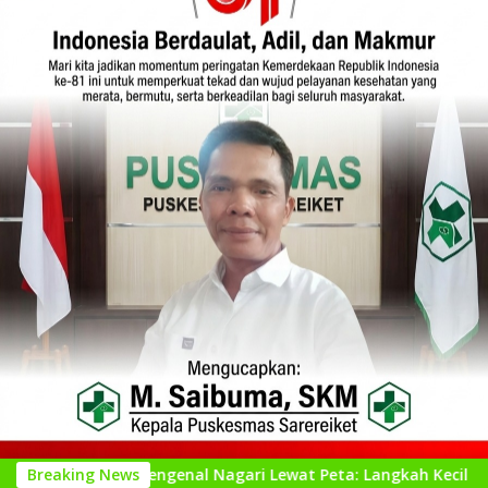
Mengenal Nagari Lewat Peta: Langkah Kecil untuk Perencanaa
Breaking News