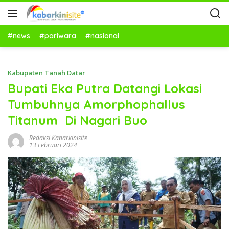
#news
#pariwara
#nasional
Kabupaten Tanah Datar
Bupati Eka Putra Datangi Lokasi
Tumbuhnya Amorphophallus
Titanum Di Nagari Buo
Redaksi Kabarkinisite
13 Februari 2024