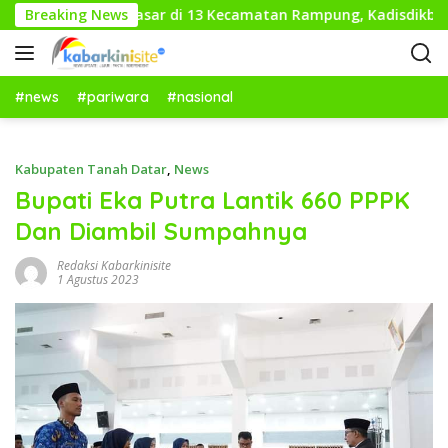
L
s Pendidikan Dasar di 13 Kecamatan Rampung, Kadisdikbud Li
Breaking News
a
n
g
s
#news
#pariwara
#nasional
u
n
g
Kabupaten Tanah Datar
,
News
k
Bupati Eka Putra Lantik 660 PPPK
e
Dan Diambil Sumpahnya
k
o
Redaksi Kabarkinisite
n
1 Agustus 2023
t
e
n