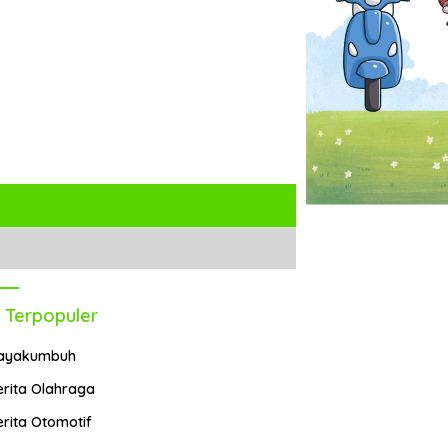
 Terpopuler
ayakumbuh
erita Olahraga
erita Otomotif