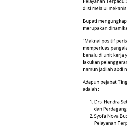
Pelayanan Terpadu S
diisi melalui mekani
Bupati mengungkapka
merupakan dinamika 
“Maknai positif peri
memperluas pengalam
benalu di unit kerja
lakukan pelanggara
namun jadilah abdi 
Adapun pejabat Tingg
adalah :
Drs. Hendra Se
dan Perdagang
Syofa Nova Bud
Pelayanan Terp