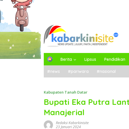
H
Berita
Lipsus
Pendidikan
o
m
#news
#pariwara
#nasional
e
Kabupaten Tanah Datar
Bupati Eka Putra Lan
Manajerial
Redaksi Kabarkinisite
23 Januari 2024