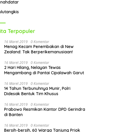
anahdatar
ulutangkis
ita Terpopuler
16 Maret 2019
0 Komentar
Menag Kecam Penembakan di New
Zealand: Tak Berperikemanusiaan!
16 Maret 2019
0 Komentar
2 Hari Hilang, Nelayan Tewas
Mengambang di Pantai Cipalawah Garut
16 Maret 2019
0 Komentar
14 Tahun Terbunuhnya Munir, Polri
Didesak Bentuk Tim Khusus
16 Maret 2019
0 Komentar
Prabowo Resmikan Kantor DPD Gerindra
di Banten
16 Maret 2019
0 Komentar
Bersih-bersih, 60 Warga Tanjung Priok