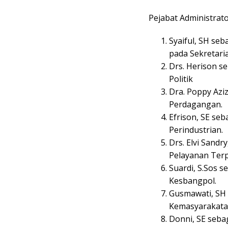
Pejabat Administrator
Syaiful, SH se
pada Sekretari
Drs. Herison s
Politik
Dra. Poppy Azi
Perdagangan.
Efrison, SE seb
Perindustrian.
Drs. Elvi Sand
Pelayanan Terp
Suardi, S.Sos 
Kesbangpol.
Gusmawati, SH 
Kemasyarakata
Donni, SE seba