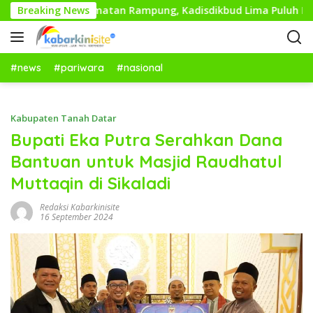
L
asar di 13 Kecamatan Rampung, Kadisdikbud Lima Puluh Kota 
Breaking News
a
n
g
s
#news
#pariwara
#nasional
u
n
g
Kabupaten Tanah Datar
k
Bupati Eka Putra Serahkan Dana
e
Bantuan untuk Masjid Raudhatul
k
o
Muttaqin di Sikaladi
n
t
Redaksi Kabarkinisite
16 September 2024
e
n