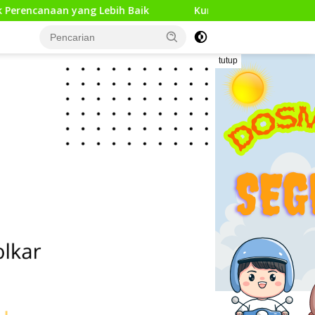
Kunjungan Kerja Pengawas Pendidikan Dasar di 13 Kecam
tutup