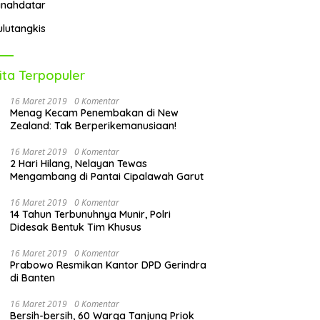
anahdatar
ulutangkis
ita Terpopuler
16 Maret 2019
0 Komentar
Menag Kecam Penembakan di New
Zealand: Tak Berperikemanusiaan!
16 Maret 2019
0 Komentar
2 Hari Hilang, Nelayan Tewas
Mengambang di Pantai Cipalawah Garut
16 Maret 2019
0 Komentar
14 Tahun Terbunuhnya Munir, Polri
Didesak Bentuk Tim Khusus
16 Maret 2019
0 Komentar
Prabowo Resmikan Kantor DPD Gerindra
di Banten
16 Maret 2019
0 Komentar
Bersih-bersih, 60 Warga Tanjung Priok