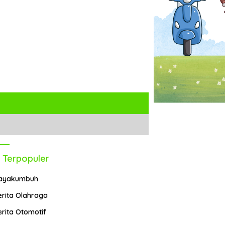
 Terpopuler
ayakumbuh
erita Olahraga
erita Otomotif