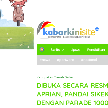
H
Berita
Lipsus
Pendidikan
o
m
#news
#pariwara
#nasional
e
Kabupaten Tanah Datar
DIBUKA SECARA RESM
APRIAN, PANDAI SIKE
DENGAN PARADE 100