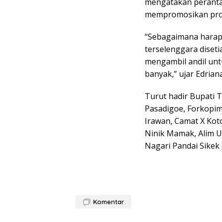
mengatakan peranta
mempromosikan prod
“Sebagaimana harapa
terselenggara diseti
mengambil andil un
banyak,” ujar Edriana
Turut hadir Bupati 
Pasadigoe, Forkopi
Irawan, Camat X Kot
Ninik Mamak, Alim 
Nagari Pandai Sikek 
Komentar