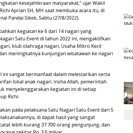
gkatan kesejahteraan masyarakat,” ujar Wakil
Richi Aprian SH, MH saat membuka acara itu, di
nal Pandai Sikek, Sabtu (27/8/2022).
hkan kegiatan ke 6 dari 14 nagari yang
agari Satu Event di tahun 2022 ini, mengaktifkan
ari, klub olahraga nagari, Usaha Mikro Kecil
n meningkatnya kunjungan wisatawan ke nagari
al ini sangat bermanfaat dalam melestarikan serta
fan lokal anak nagari. Insha Allah, pemerintah
uk menyelenggarakan kegiatan ini di setiap
up Richi.
kan pada pelaksana Satu Nagari Satu Event dari 5
elaksanakannya, di dapat hasil yang sangat
atat lebih kurang 37.700 orang pengunjung, dan
encapai sekitar Rp. 3,6 milyar.