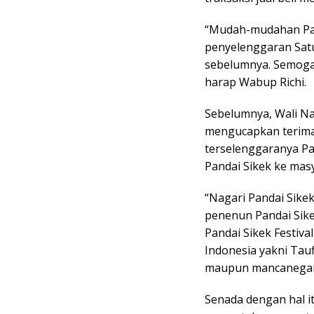
“Mudah-mudahan Pand
penyelenggaran Satu
sebelumnya. Semoga
harap Wabup Richi.
Sebelumnya, Wali Na
mengucapkan terima
terselenggaranya Pa
Pandai Sikek ke mas
“Nagari Pandai Sike
penenun Pandai Sike
Pandai Sikek Festiv
Indonesia yakni Taufi
maupun mancanegara
Senada dengan hal i