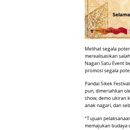
Melihat segala pote
merealisasikan sala
Nagari Satu Event b
promosi segala poten
Pandai Sikek Festival
pun, dimeriahkan ol
show, demo ukiran ka
anak nagari, dan se
“Tujuan pelaksanaan 
memajukan budaya d