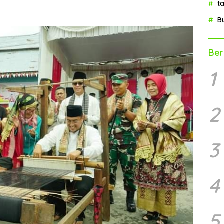
t
B
Ber
1
2
3
4
5