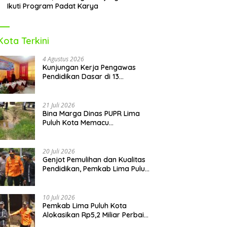
Ikuti Program Padat Karya
Kota Terkini
4 Agustus 2026
Kunjungan Kerja Pengawas
Pendidikan Dasar di 13
Kecamatan Rampung,
Kadisdikbud Lima Puluh Kota
Optimis Bawa Perubahan Maju
21 Juli 2026
Bina Marga Dinas PUPR Lima
Puluh Kota Memacu
Penyerapan Dana TKD 2026:
Targetkan Rampung Akhir
Oktober
20 Juli 2026
Genjot Pemulihan dan Kualitas
Pendidikan, Pemkab Lima Puluh
Kota Revitalisasi Puluhan
Sekolah Pascabencana dan
Reguler
10 Juli 2026
Pemkab Lima Puluh Kota
Alokasikan Rp5,2 Miliar Perbaiki
9 Sekolah Pascabencana