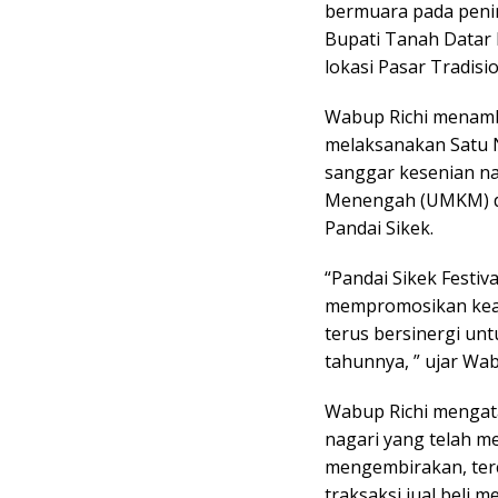
bermuara pada penin
Bupati Tanah Datar 
lokasi Pasar Tradisio
Wabup Richi menamba
melaksanakan Satu N
sanggar kesenian nag
Menengah (UMKM) da
Pandai Sikek.
“Pandai Sikek Festiv
mempromosikan keari
terus bersinergi unt
tahunnya, ” ujar Wab
Wabup Richi mengata
nagari yang telah m
mengembirakan, terc
traksaksi jual beli m