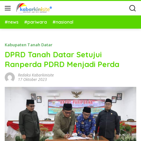
#news
#pariwara
#nasional
Kabupaten Tanah Datar
DPRD Tanah Datar Setujui
Ranperda PDRD Menjadi Perda
Redaksi Kabarkinisite
17 Oktober 2023