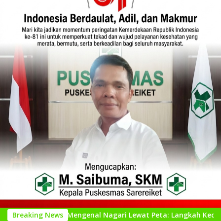
Breaking News
Mengenal Nagari Lewat Peta: Langkah Kecil untuk Perenca