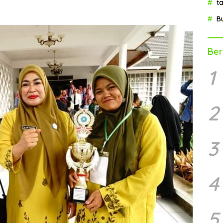
t
B
Ber
1
2
3
4
5