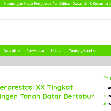
rja Pengawas Pendidikan Dasar di 13 Kecamatan Rampung, Kad
Daerah
Pariwisata
Kuliner
Tentang Kami
Tag
rprestasi XX Tingkat
p
ntingen Tanah Datar Bertabur
B
B