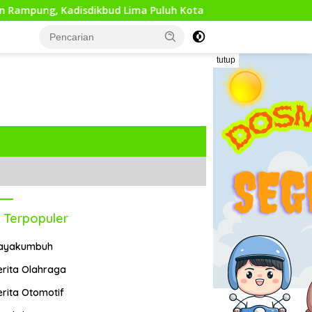
isdikbud Lima Puluh Kota Optimis Bawa Perubahan Maju
tutup
 Terpopuler
ayakumbuh
erita Olahraga
erita Otomotif