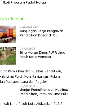
Ikuti Program Padat Karya
Kota Terkini
4 Agustus 2026
Kunjungan Kerja Pengawas
Pendidikan Dasar di 13
Kecamatan Rampung,
Kadisdikbud Lima Puluh Kota
Optimis Bawa Perubahan Maju
21 Juli 2026
Bina Marga Dinas PUPR Lima
Puluh Kota Memacu
Penyerapan Dana TKD 2026:
Targetkan Rampung Akhir
Oktober
20 Juli 2026
Genjot Pemulihan dan Kualitas
Pendidikan, Pemkab Lima Puluh
Kota Revitalisasi Puluhan
Sekolah Pascabencana dan