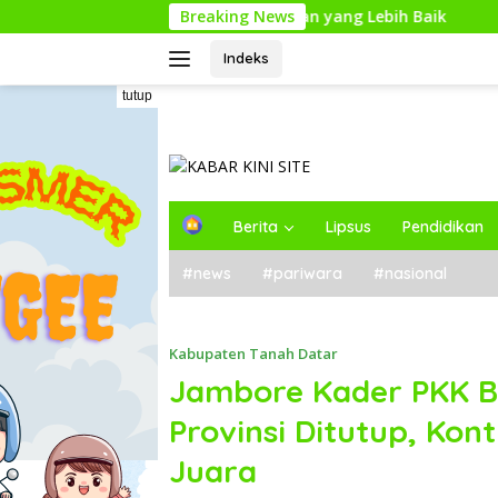
Langsung
Kecil untuk Perencanaan yang Lebih Baik
Breaking News
Kunjungan Ke
ke
konten
Indeks
tutup
H
Berita
Lipsus
Pendidikan
o
m
#news
#pariwara
#nasional
e
Kabupaten Tanah Datar
Jambore Kader PKK Be
Provinsi Ditutup, Ko
Juara