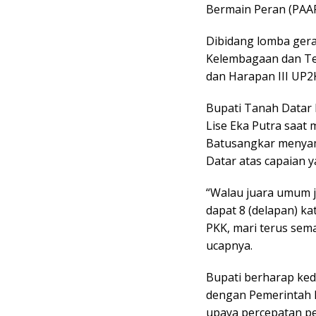
Bermain Peran (PAAR
Dibidang lomba gera
Kelembagaan dan Ter
dan Harapan III UP2
Bupati Tanah Datar 
Lise Eka Putra saat
Batusangkar menyam
Datar atas capaian ya
“Walau juara umum j
dapat 8 (delapan) ka
PKK, mari terus sem
ucapnya.
Bupati berharap ked
dengan Pemerintah 
upaya percepatan pe