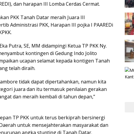
EDI), dan harapan III Lomba Cerdas Cermat.
kan PKK Tanah Datar meraih Juara III
tib Administrasi PKK, Harapan III pojka I PAAREDi
KPKK.
Eka Putra, SE, MM didampingi Ketua TP PKK Ny.
 menyambut kontingen di Gedung Indo Jolito
paikan ucapan selamat kepada kontigen Tanah
ng telah diraih.
ambore tidak dapat dipertahankan, namun kita
tegori juara dan itu termasuk penilaian gerakan
angat dan meraih kembali di tahun depan,”
epan TP PKK untuk terus berkiprah bersinergi
Daerah untuk mensejahterakan masyarakat dan
nurunan angka stunting di Tanah Datar.