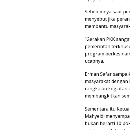
Sebelumnya saat pen
menyebut jika pera
membantu masyaraka
“Gerakan PKK sang
pemerintah terkhusu
program berkesinam
ucapnya.
Erman Safar sampaik
masyarakat dengan 
rangkaian kegiatan 
membangkitkan sema
Sementara itu Ketua
Mahyeldi menyampaik
bukan berarti 10 p