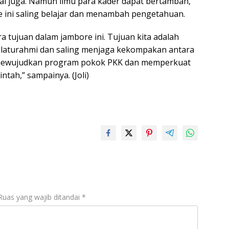
sai juga. Namun ilmu para kader dapat bertambah,
 ini saling belajar dan menambah pengetahuan.
 tujuan dalam jambore ini. Tujuan kita adalah
 silaturahmi dan saling menjaga kekompakan antara
g mewujudkan program pokok PKK dan memperkuat
ntah,” sampainya. (Joli)
Ruas yang wajib ditandai
*