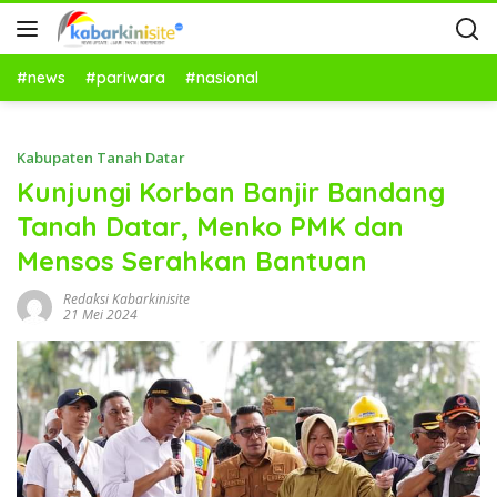
#news
#pariwara
#nasional
Kabupaten Tanah Datar
Kunjungi Korban Banjir Bandang
Tanah Datar, Menko PMK dan
Mensos Serahkan Bantuan
Redaksi Kabarkinisite
21 Mei 2024