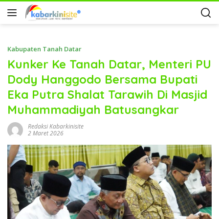
Kabupaten Tanah Datar
Kunker Ke Tanah Datar, Menteri PU
Dody Hanggodo Bersama Bupati
Eka Putra Shalat Tarawih Di Masjid
Muhammadiyah Batusangkar
Redaksi Kabarkinisite
2 Maret 2026