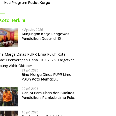
Ikuti Program Padat Karya
Kota Terkini
4 Agustus 2026
Kunjungan Kerja Pengawas
Pendidikan Dasar di 13
Kecamatan Rampung,
Kadisdikbud Lima Puluh Kota
Optimis Bawa Perubahan Maju
21 Juli 2026
Bina Marga Dinas PUPR Lima
Puluh Kota Memacu
Penyerapan Dana TKD 2026:
Targetkan Rampung Akhir
20 Juli 2026
Genjot Pemulihan dan Kualitas
Oktober
Pendidikan, Pemkab Lima Puluh
Kota Revitalisasi Puluhan
Sekolah Pascabencana dan
Reguler
10 Juli 2026