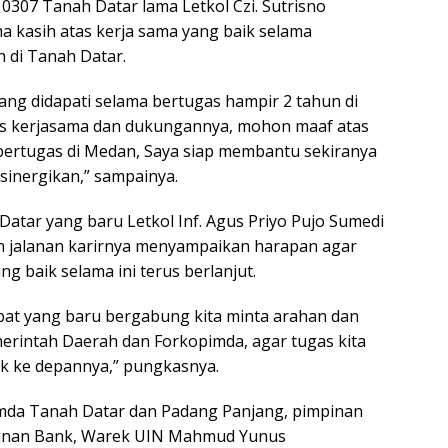
307 Tanah Datar lama Letkol Czi. Sutrisno
 kasih atas kerja sama yang baik selama
 di Tanah Datar.
ng didapati selama bertugas hampir 2 tahun di
atas kerjasama dan dukungannya, mohon maaf atas
ertugas di Medan, Saya siap membantu sekiranya
isinergikan,” sampainya.
atar yang baru Letkol Inf. Agus Priyo Pujo Sumedi
 jalanan karirnya menyampaikan harapan agar
ng baik selama ini terus berlanjut.
bat yang baru bergabung kita minta arahan dan
merintah Daerah dan Forkopimda, agar tugas kita
ik ke depannya,” pungkasnya.
imda Tanah Datar dan Padang Panjang, pimpinan
nan Bank, Warek UIN Mahmud Yunus