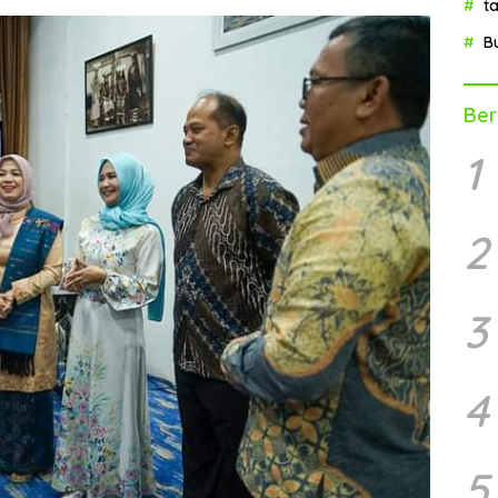
t
B
Ber
1
2
3
4
5