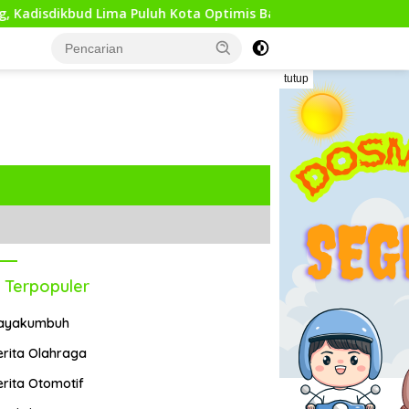
ma Puluh Kota Optimis Bawa Perubahan Maju
Tepis Isu
tutup
 Terpopuler
ayakumbuh
erita Olahraga
erita Otomotif