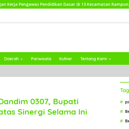
s Pendidikan Dasar di 13 Kecamatan Rampung, Kadisdikbud Li
Daerah
Pariwisata
Kuliner
Tentang Kami
Tag
Dandim 0307, Bupati
p
tas Sinergi Selama Ini
B
B