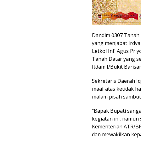
Dandim 0307 Tanah Da
yang menjabat Irdya
Letkol Inf. Agus Pri
Tanah Datar yang s
Itdam I/Bukit Barisa
Sekretaris Daerah 
maaf atas ketidak h
malam pisah sambut
“Bapak Bupati sanga
kegiatan ini, namun 
Kementerian ATR/BPN
dan mewakilkan kepa