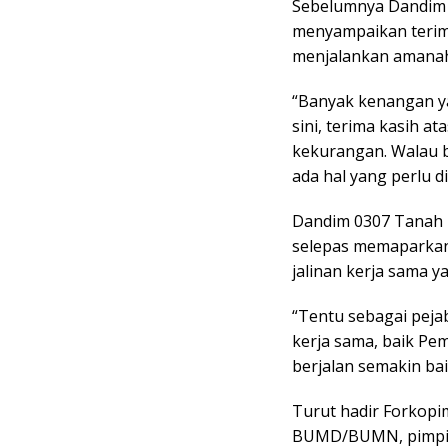
Sebelumnya Dandim 0
menyampaikan terima
menjalankan amanah
“Banyak kenangan ya
sini, terima kasih 
kekurangan. Walau b
ada hal yang perlu d
Dandim 0307 Tanah D
selepas memaparkan
jalinan kerja sama ya
“Tentu sebagai peja
kerja sama, baik Pe
berjalan semakin ba
Turut hadir Forkop
BUMD/BUMN, pimpi