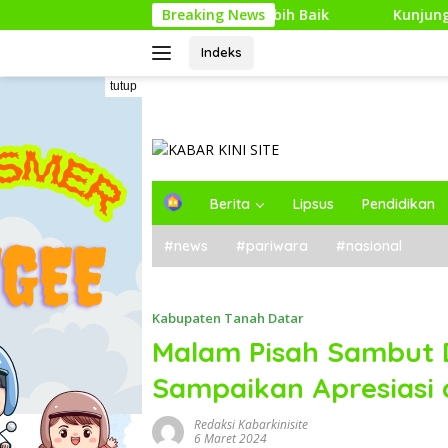
Langsung
 Perencanaan yang Lebih Baik
Breaking News
Kunjungan Kerja Pengawa
ke
konten
Indeks
tutup
H
Berita
Lipsus
Pendidikan
o
m
#news
#pariwara
#nasional
e
Kabupaten Tanah Datar
Malam Pisah Sambut 
Sampaikan Apresiasi a
Redaksi Kabarkinisite
6 Maret 2024