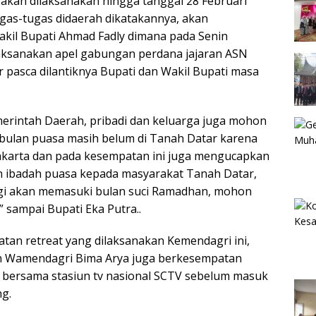
 akan dilaksanakan hingga tanggal 28 Februari
as-tugas didaerah dikatakannya, akan
akil Bupati Ahmad Fadly dimana pada Senin
aksanakan apel gabungan perdana jajaran ASN
pasca dilantiknya Bupati dan Wakil Bupati masa
erintah Daerah, pribadi dan keluarga juga mohon
 bulan puasa masih belum di Tanah Datar karena
Jakarta dan pada kesempatan ini juga mengucapkan
n ibadah puasa kepada masyarakat Tanah Datar,
agi akan memasuki bulan suci Ramadhan, mohon
” sampai Bupati Eka Putra..
atan retreat yang dilaksanakan Kemendagri ini,
an Wamendagri Bima Arya juga berkesempatan
 bersama stasiun tv nasional SCTV sebelum masuk
g.