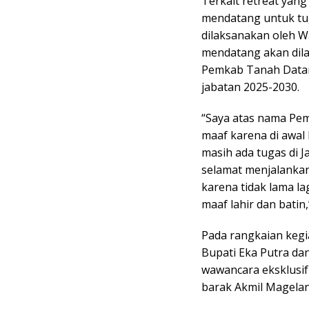
Terkait retreat yang
mendatang untuk tug
dilaksanakan oleh W
mendatang akan dil
Pemkab Tanah Datar 
jabatan 2025-2030.
“Saya atas nama Pem
maaf karena di awal
masih ada tugas di 
selamat menjalanka
karena tidak lama l
maaf lahir dan batin,
Pada rangkaian kegi
Bupati Eka Putra d
wawancara eksklusif
barak Akmil Magelan