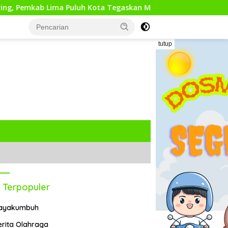
Lima Puluh Kota Tegaskan Mutasi ASN dan Prosedur Pengadaan 
tutup
 Terpopuler
ayakumbuh
erita Olahraga