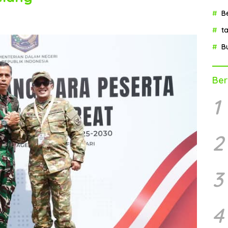
B
t
B
Ber
1
2
3
4