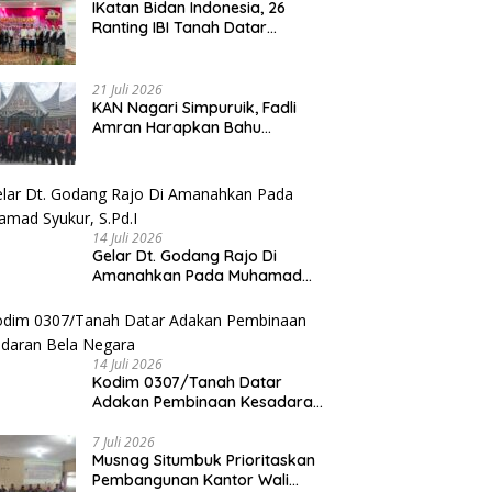
IKatan Bidan Indonesia, 26
Ranting IBI Tanah Datar
Dilantik
21 Juli 2026
KAN Nagari Simpuruik, Fadli
Amran Harapkan Bahu
Membahu Membangun Nagari
14 Juli 2026
Gelar Dt. Godang Rajo Di
Amanahkan Pada Muhamad
Syukur, S.Pd.I
14 Juli 2026
Kodim 0307/Tanah Datar
Adakan Pembinaan Kesadaran
Bela Negara
7 Juli 2026
Musnag Situmbuk Prioritaskan
Pembangunan Kantor Wali