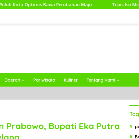
timis Bawa Perubahan Maju
Tepis Isu Miring, Pemkab 
Daerah
Pariwisata
Kuliner
Tentang Kami
Tag
en Prabowo, Bupati Eka Putra
p
elang
B