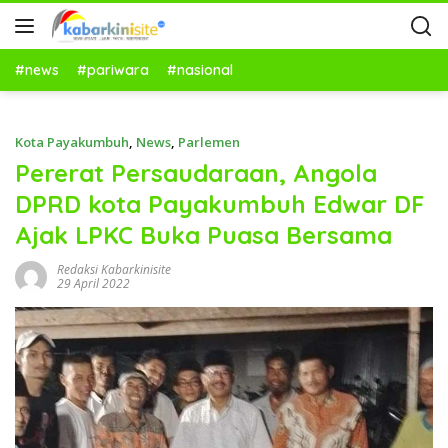
#news
#pariwara
#nasional
Kota Payakumbuh
,
News
,
Parlemen
Pererat Persaudaraan, Angola
DPRD kota Payakumbuh Edwar DF
Ajak LPKC Buka Puasa Bersama
Redaksi Kabarkinisite
29 April 2022