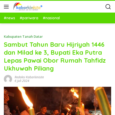
#news
#pariwara
#nasional
Kabupaten Tanah Datar
Sambut Tahun Baru Hijriyah 1446
dan Milad ke 3, Bupati Eka Putra
Lepas Pawai Obor Rumah Tahfidz
Ukhuwah Piliang
Redaksi Kabarkinisite
6 Juli 2024