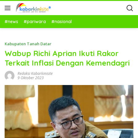
#news
#pariwara
#nasional
Kabupaten Tanah Datar
Wabup Richi Aprian Ikuti Rakor
Terkait Inflasi Dengan Kemendagri
Redaksi Kabarkinisite
9 Oktober 2023