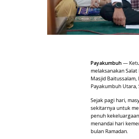
Payakumbuh
— Ketu
melaksanakan Salat I
Masjid Baitussalam,
Payakumbuh Utara, S
Sejak pagi hari, ma
sekitarnya untuk men
penuh kekeluargaan
menandai hari kemen
bulan Ramadan.