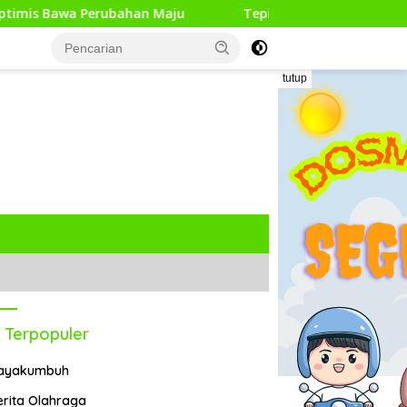
han Maju
Tepis Isu Miring, Pemkab Lima Puluh Kota Te
tutup
 Terpopuler
ayakumbuh
erita Olahraga