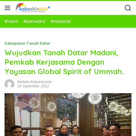
#news
#pariwara
#nasional
Kabupaten Tanah Datar
Wujudkan Tanah Datar Madani,
Pemkab Kerjasama Dengan
Yayasan Global Spirit of Ummah.
Redaksi Kabarkinisite
29 September 2022