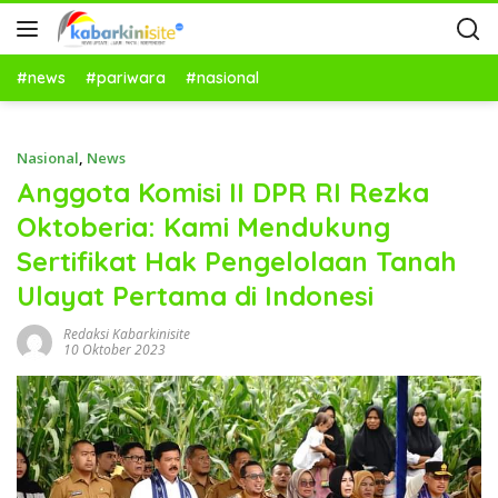
#news
#pariwara
#nasional
Nasional
,
News
Anggota Komisi II DPR RI Rezka
Oktoberia: Kami Mendukung
Sertifikat Hak Pengelolaan Tanah
Ulayat Pertama di Indonesi
Redaksi Kabarkinisite
10 Oktober 2023