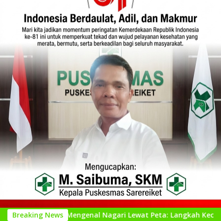
Mengenal Nagari Lewat Peta: Langkah Kecil untuk Perencanaa
Breaking News