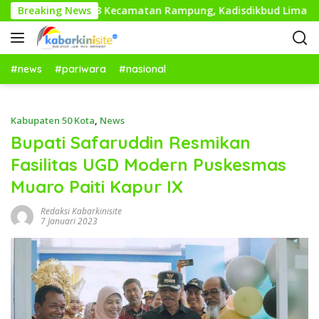
L
kan Dasar di 13 Kecamatan Rampung, Kadisdikbud Lima Puluh 
Breaking News
a
n
g
s
#news
#pariwara
#nasional
u
n
g
Kabupaten 50 Kota
,
News
k
Bupati Safaruddin Resmikan
e
Fasilitas UGD Modern Puskesmas
k
o
Muaro Paiti Kapur IX
n
t
Redaksi Kabarkinisite
7 Januari 2023
e
n