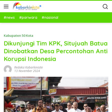
#news
#pariwara
#nasional
Kabupaten 50 Kota
Dikunjungi Tim KPK, Situjuah Batua
Dinobatkan Desa Percontohan Anti
Korupsi Indonesia
Redaksi Kabarkinisite
13 November 2024