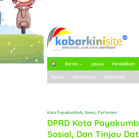
H
Berita
Lipsus
Pendidikan
o
m
#news
#pariwara
#nasional
e
Kota Payakumbuh
,
News
,
Parlemen
DPRD Kota Payakumbuh
Sosial, Dan Tinjau D