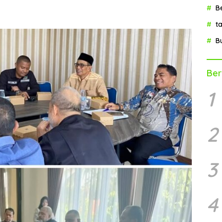
B
t
B
Ber
1
2
3
4