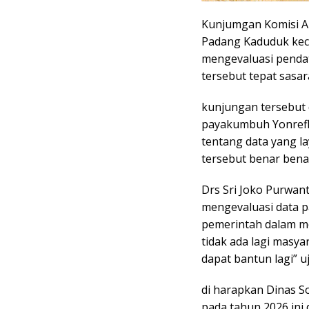
Kunjumgan Komisi A 
Padang Kaduduk ke
mengevaluasi penda
tersebut tepat sasar
kunjungan tersebut 
payakumbuh Yonrefli 
tentang data yang l
tersebut benar bena
Drs Sri Joko Purwan
mengevaluasi data p
pemerintah dalam m
tidak ada lagi masy
dapat bantun lagi” u
di harapkan Dinas S
pada tahun 2026 ini 