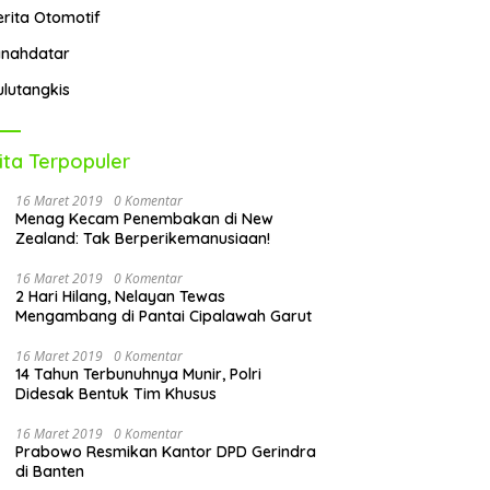
erita Otomotif
anahdatar
ulutangkis
ita Terpopuler
16 Maret 2019
0 Komentar
Menag Kecam Penembakan di New
Zealand: Tak Berperikemanusiaan!
16 Maret 2019
0 Komentar
2 Hari Hilang, Nelayan Tewas
Mengambang di Pantai Cipalawah Garut
16 Maret 2019
0 Komentar
14 Tahun Terbunuhnya Munir, Polri
Didesak Bentuk Tim Khusus
16 Maret 2019
0 Komentar
Prabowo Resmikan Kantor DPD Gerindra
di Banten