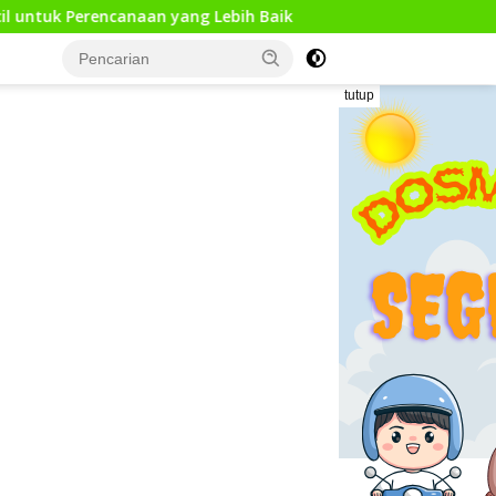
an yang Lebih Baik
Kunjungan Kerja Pengawas Pendidi
tutup