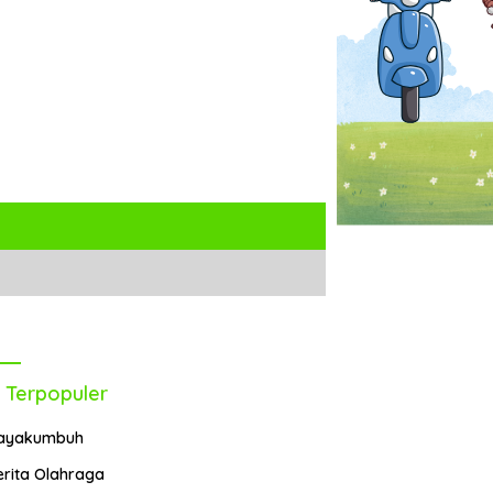
 Terpopuler
ayakumbuh
erita Olahraga