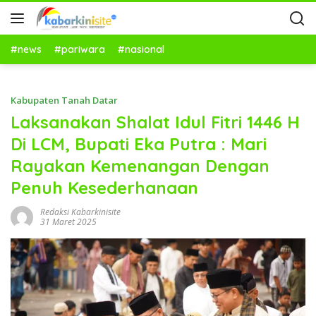
#news
#pariwara
#nasional
Kabupaten Tanah Datar
Laksanakan Shalat Idul Fitri 1446 H
Di LCM, Bupati Eka Putra : Mari
Rayakan Kemenangan Dengan
Penuh Kesederhanaan
Redaksi Kabarkinisite
31 Maret 2025