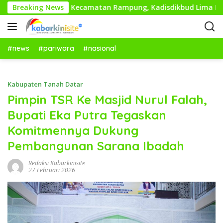
L
kan Dasar di 13 Kecamatan Rampung, Kadisdikbud Lima Puluh 
Breaking News
a
n
g
s
#news
#pariwara
#nasional
u
n
g
Kabupaten Tanah Datar
k
Pimpin TSR Ke Masjid Nurul Falah,
e
Bupati Eka Putra Tegaskan
k
o
Komitmennya Dukung
n
Pembangunan Sarana Ibadah
t
e
Redaksi Kabarkinisite
n
27 Februari 2026