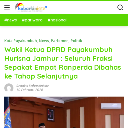
#news
#pariwara
#nasional
Kota Payakumbuh
,
News
,
Parlemen
,
Politik
Wakil Ketua DPRD Payakumbuh
Hurisna Jamhur : Seluruh Fraksi
Sepakat Empat Ranperda Dibahas
ke Tahap Selanjutnya
Redaksi Kabarkinisite
10 Februari 2026