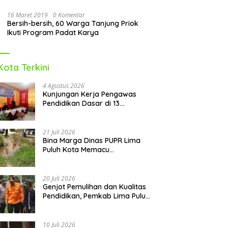
16 Maret 2019
0 Komentar
Bersih-bersih, 60 Warga Tanjung Priok
Ikuti Program Padat Karya
Kota Terkini
4 Agustus 2026
Kunjungan Kerja Pengawas
Pendidikan Dasar di 13
Kecamatan Rampung,
Kadisdikbud Lima Puluh Kota
Optimis Bawa Perubahan Maju
21 Juli 2026
Bina Marga Dinas PUPR Lima
Puluh Kota Memacu
Penyerapan Dana TKD 2026:
Targetkan Rampung Akhir
Oktober
20 Juli 2026
Genjot Pemulihan dan Kualitas
Pendidikan, Pemkab Lima Puluh
Kota Revitalisasi Puluhan
Sekolah Pascabencana dan
Reguler
10 Juli 2026