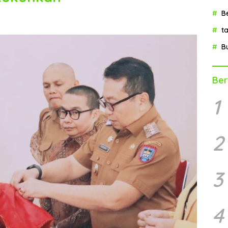
B
t
B
Ber
1
2
3
4