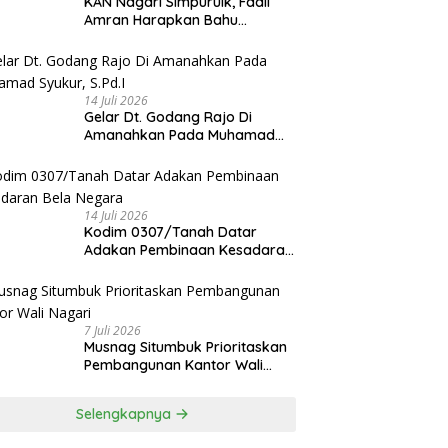
KAN Nagari Simpuruik, Fadli
Amran Harapkan Bahu
Membahu Membangun Nagari
14 Juli 2026
Gelar Dt. Godang Rajo Di
Amanahkan Pada Muhamad
Syukur, S.Pd.I
14 Juli 2026
Kodim 0307/Tanah Datar
Adakan Pembinaan Kesadaran
Bela Negara
7 Juli 2026
Musnag Situmbuk Prioritaskan
Pembangunan Kantor Wali
Nagari
Selengkapnya