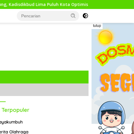
 Lima Puluh Kota Optimis Bawa Perubahan Maju
Tepis 
tutup
 Terpopuler
ayakumbuh
erita Olahraga