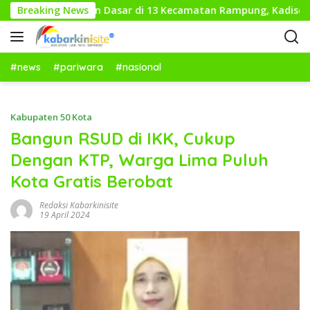
L
was Pendidikan Dasar di 13 Kecamatan Rampung, Kadisdikbud 
Breaking News
a
n
g
s
#news
#pariwara
#nasional
u
n
g
Kabupaten 50 Kota
k
Bangun RSUD di IKK, Cukup
e
Dengan KTP, Warga Lima Puluh
k
o
Kota Gratis Berobat
n
t
Redaksi Kabarkinisite
19 April 2024
e
n