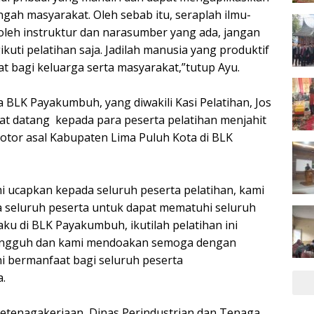
gah masyarakat. Oleh sebab itu, seraplah ilmu-
 oleh instruktur dan narasumber yang ada, jangan
uti pelatihan saja. Jadilah manusia yang produktif
t bagi keluarga serta masyarakat,”tutup Ayu.
 BLK Payakumbuh, yang diwakili Kasi Pelatihan, Jos
t datang kepada para peserta pelatihan menjahit
tor asal Kabupaten Lima Puluh Kota di BLK
i ucapkan kepada seluruh peserta pelatihan, kami
seluruh peserta untuk dapat mematuhi seluruh
ku di BLK Payakumbuh, ikutilah pelatihan ini
ngguh dan kami mendoakan semoga dengan
ni bermanfaat bagi seluruh peserta
.
etenagakerjaan, Dinas Perindustrian dan Tenaga