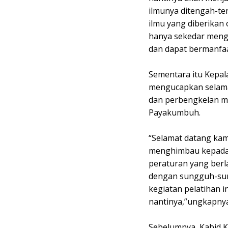
ilmunya ditengah-ten
ilmu yang diberikan
hanya sekedar mengik
dan dapat bermanfaa
Sementara itu Kepala
mengucapkan selama
dan perbengkelan mo
Payakumbuh.
“Selamat datang kam
menghimbau kepada 
peraturan yang berla
dengan sungguh-su
kegiatan pelatihan i
nantinya,”ungkapnya
Sebelumnya, Kabid K