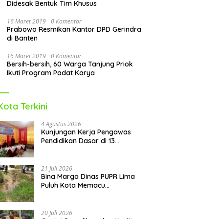
Didesak Bentuk Tim Khusus
16 Maret 2019
0 Komentar
Prabowo Resmikan Kantor DPD Gerindra
di Banten
16 Maret 2019
0 Komentar
Bersih-bersih, 60 Warga Tanjung Priok
Ikuti Program Padat Karya
Kota Terkini
4 Agustus 2026
Kunjungan Kerja Pengawas
Pendidikan Dasar di 13
Kecamatan Rampung,
Kadisdikbud Lima Puluh Kota
Optimis Bawa Perubahan Maju
21 Juli 2026
Bina Marga Dinas PUPR Lima
Puluh Kota Memacu
Penyerapan Dana TKD 2026:
Targetkan Rampung Akhir
Oktober
20 Juli 2026