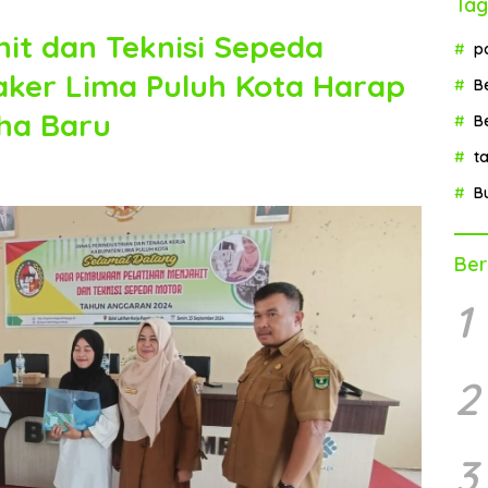
Tag
hit dan Teknisi Sepeda
p
naker Lima Puluh Kota Harap
B
ha Baru
B
t
B
Ber
1
2
3