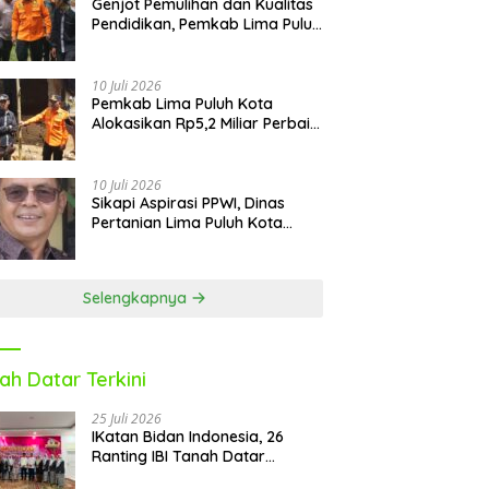
Genjot Pemulihan dan Kualitas
Pendidikan, Pemkab Lima Puluh
Kota Revitalisasi Puluhan
Sekolah Pascabencana dan
Reguler
10 Juli 2026
Pemkab Lima Puluh Kota
Alokasikan Rp5,2 Miliar Perbaiki
9 Sekolah Pascabencana
10 Juli 2026
Sikapi Aspirasi PPWI, Dinas
Pertanian Lima Puluh Kota
Fasilitasi Petani Masuk e-RDKK
Selengkapnya
ah Datar Terkini
25 Juli 2026
IKatan Bidan Indonesia, 26
Ranting IBI Tanah Datar
Dilantik