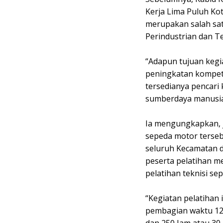
Kerja Lima Puluh Kot
merupakan salah sat
Perindustrian dan T
“Adapun tujuan kegia
peningkatan kompete
tersedianya pencari 
sumberdaya manusia 
Ia mengungkapkan, j
sepeda motor terseb
seluruh Kecamatan d
peserta pelatihan m
pelatihan teknisi se
“Kegiatan pelatihan
pembagian waktu 120
dan 250 Jam atau 30 