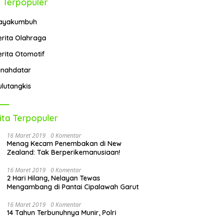
 Terpopuler
ayakumbuh
erita Olahraga
erita Otomotif
anahdatar
ulutangkis
ita Terpopuler
16 Maret 2019
0 Komentar
Menag Kecam Penembakan di New
Zealand: Tak Berperikemanusiaan!
16 Maret 2019
0 Komentar
2 Hari Hilang, Nelayan Tewas
Mengambang di Pantai Cipalawah Garut
16 Maret 2019
0 Komentar
14 Tahun Terbunuhnya Munir, Polri