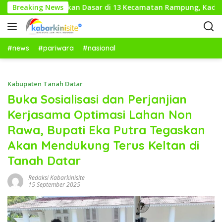
L
gawas Pendidikan Dasar di 13 Kecamatan Rampung, Kadisdikbu
Breaking News
a
n
g
s
#news
#pariwara
#nasional
u
n
g
Kabupaten Tanah Datar
k
Buka Sosialisasi dan Perjanjian
e
Kerjasama Optimasi Lahan Non
k
o
Rawa, Bupati Eka Putra Tegaskan
n
Akan Mendukung Terus Keltan di
t
e
Tanah Datar
n
Redaksi Kabarkinisite
15 September 2025