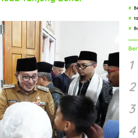
B
t
B
Ber
1
2
3
4