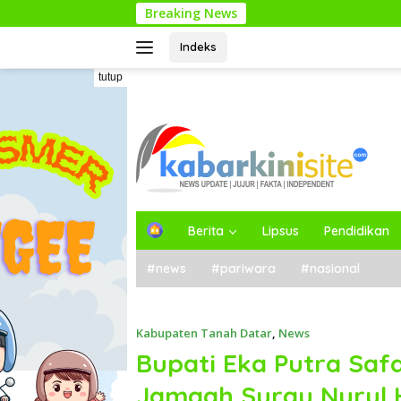
Langsung
Breaking News
Mengenal
ke
konten
Indeks
tutup
H
Berita
Lipsus
Pendidikan
o
m
#news
#pariwara
#nasional
e
Kabupaten Tanah Datar
,
News
Bupati Eka Putra Saf
Jamaah Surau Nurul 