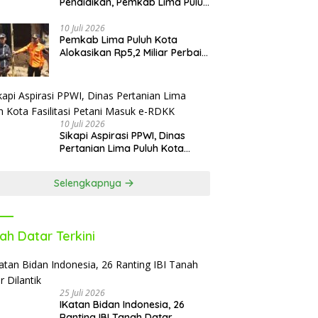
Pendidikan, Pemkab Lima Puluh
Kota Revitalisasi Puluhan
Sekolah Pascabencana dan
10 Juli 2026
Pemkab Lima Puluh Kota
Reguler
Alokasikan Rp5,2 Miliar Perbaiki
9 Sekolah Pascabencana
10 Juli 2026
Sikapi Aspirasi PPWI, Dinas
Pertanian Lima Puluh Kota
Fasilitasi Petani Masuk e-RDKK
Selengkapnya
ah Datar Terkini
25 Juli 2026
IKatan Bidan Indonesia, 26
Ranting IBI Tanah Datar