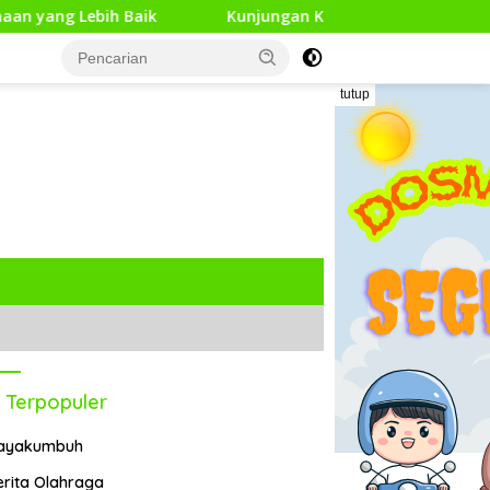
bih Baik
Kunjungan Kerja Pengawas Pendidikan Dasar 
tutup
 Terpopuler
ayakumbuh
erita Olahraga