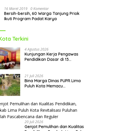
16 Maret 2019
0 Komentar
Bersih-bersih, 60 Warga Tanjung Priok
Ikuti Program Padat Karya
Kota Terkini
4 Agustus 2026
Kunjungan Kerja Pengawas
Pendidikan Dasar di 13
Kecamatan Rampung,
Kadisdikbud Lima Puluh Kota
Optimis Bawa Perubahan Maju
21 Juli 2026
Bina Marga Dinas PUPR Lima
Puluh Kota Memacu
Penyerapan Dana TKD 2026:
Targetkan Rampung Akhir
Oktober
20 Juli 2026
Genjot Pemulihan dan Kualitas