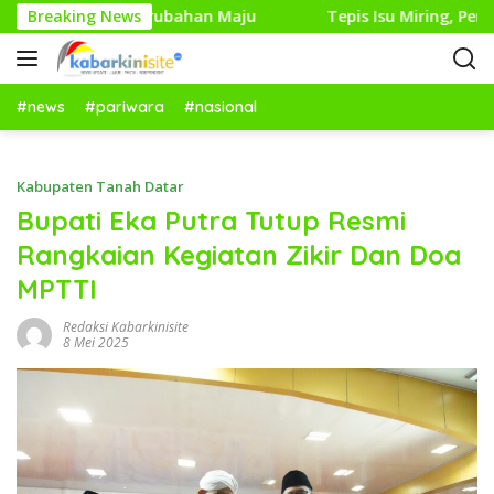
L
Optimis Bawa Perubahan Maju
Breaking News
Tepis Isu Miring, Pemka
a
n
g
s
#news
#pariwara
#nasional
u
n
g
Kabupaten Tanah Datar
k
Bupati Eka Putra Tutup Resmi
e
Rangkaian Kegiatan Zikir Dan Doa
k
o
MPTTI
n
t
Redaksi Kabarkinisite
8 Mei 2025
e
n