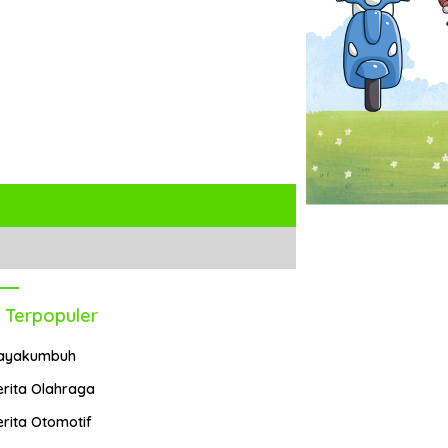
 Terpopuler
ayakumbuh
erita Olahraga
erita Otomotif