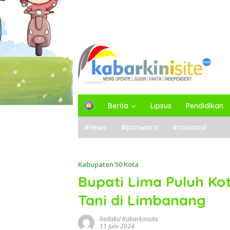
H
Berita
Lipsus
Pendidikan
o
m
#news
#pariwara
#nasional
e
Kabupaten 50 Kota
Bupati Lima Puluh Ko
Tani di Limbanang
Redaksi Kabarkinisite
11 Juni 2024