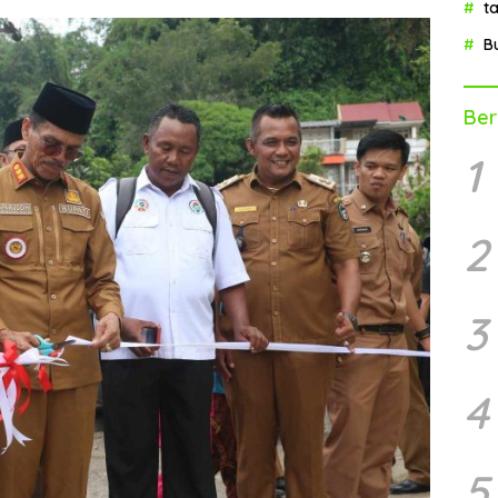
t
B
Ber
1
2
3
4
5