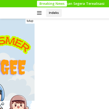
Langsung
 Kota Pastikan Perbaikan Segera Terealisasi
Breaking News
Mengenal 
ke
konten
Indeks
tutup