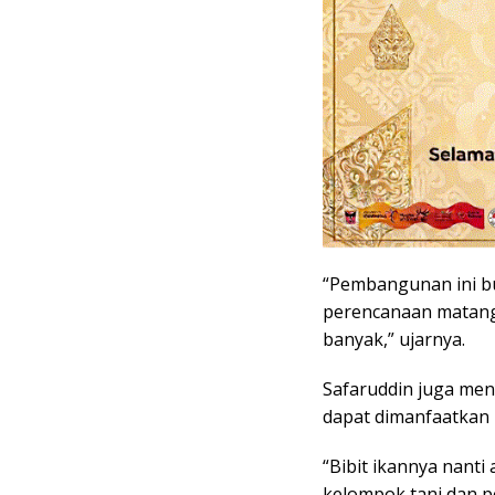
“Pembangunan ini bu
perencanaan matang
banyak,” ujarnya.
Safaruddin juga me
dapat dimanfaatkan 
“Bibit ikannya nanti
kelompok tani dan p