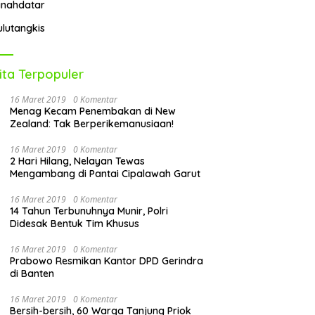
anahdatar
ulutangkis
ita Terpopuler
16 Maret 2019
0 Komentar
Menag Kecam Penembakan di New
Zealand: Tak Berperikemanusiaan!
16 Maret 2019
0 Komentar
2 Hari Hilang, Nelayan Tewas
Mengambang di Pantai Cipalawah Garut
16 Maret 2019
0 Komentar
14 Tahun Terbunuhnya Munir, Polri
Didesak Bentuk Tim Khusus
16 Maret 2019
0 Komentar
Prabowo Resmikan Kantor DPD Gerindra
di Banten
16 Maret 2019
0 Komentar
Bersih-bersih, 60 Warga Tanjung Priok