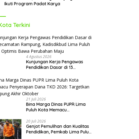
Ikuti Program Padat Karya
Kota Terkini
4 Agustus 2026
Kunjungan Kerja Pengawas
Pendidikan Dasar di 13
Kecamatan Rampung,
Kadisdikbud Lima Puluh Kota
Optimis Bawa Perubahan Maju
21 Juli 2026
Bina Marga Dinas PUPR Lima
Puluh Kota Memacu
Penyerapan Dana TKD 2026:
Targetkan Rampung Akhir
20 Juli 2026
Genjot Pemulihan dan Kualitas
Oktober
Pendidikan, Pemkab Lima Puluh
Kota Revitalisasi Puluhan