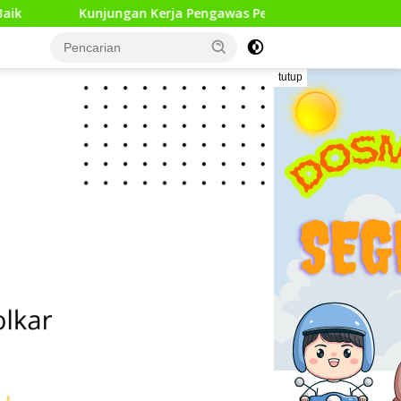
gawas Pendidikan Dasar di 13 Kecamatan Rampung, Kadisdikbu
tutup