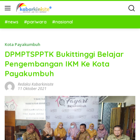
#news
#pariwara
#nasional
Kota Payakumbuh
DPMPTSPPTK Bukittinggi Belajar
Pengembangan IKM Ke Kota
Payakumbuh
Redaksi Kabarkinisite
11 Oktober 2021