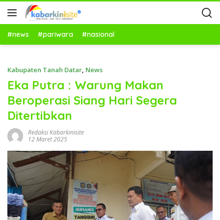
#news
#pariwara
#nasional
Kabupaten Tanah Datar
,
News
Eka Putra : Warung Makan
Beroperasi Siang Hari Segera
Ditertibkan
Redaksi Kabarkinisite
12 Maret 2025