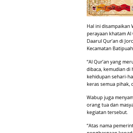
Hal ini disampaikan
perayaan khatam Al 
Daarul Qur’an di Jo
Kecamatan Batipuah,
“Al Qur’an yang mer
dibaca, kemudian di 
kehidupan sehari-har
keras semua pihak, d
Wabup juga menyampa
orang tua dan masy
kegiatan tersebut.
“Atas nama pemerint
penghargaan kepada