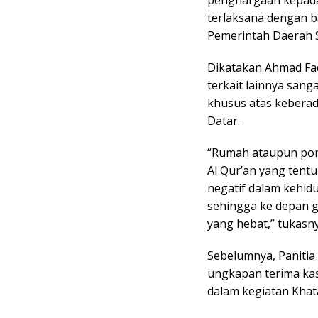
terlaksana dengan b
Pemerintah Daerah S
Dikatakan Ahmad Fadl
terkait lainnya san
khusus atas kebera
Datar.
“Rumah ataupun pon
Al Qur’an yang tent
negatif dalam kehidu
sehingga ke depan g
yang hebat,” tukasny
Sebelumnya, Paniti
ungkapan terima ka
dalam kegiatan Khat