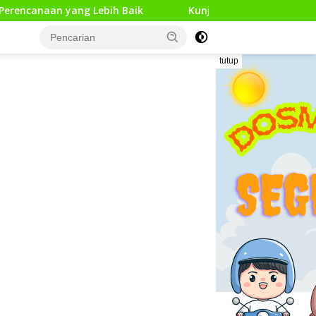
ng Lebih Baik
Kunjungan Kerja Pengawas Pendidikan D
tutup