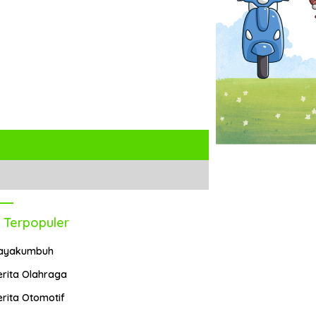
 Terpopuler
ayakumbuh
erita Olahraga
erita Otomotif