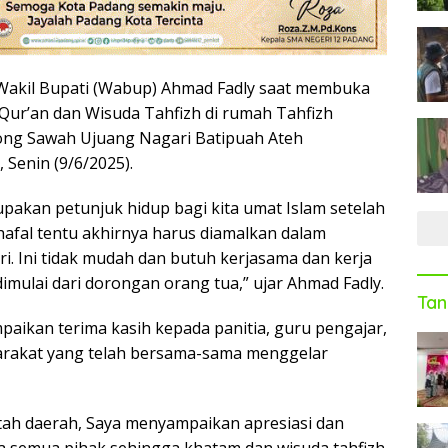
 Wakil Bupati (Wabup) Ahmad Fadly saat membuka
Qur’an dan Wisuda Tahfizh di rumah Tahfizh
rong Sawah Ujuang Nagari Batipuah Ateh
 Senin (9/6/2025).
upakan petunjuk hidup bagi kita umat Islam setelah
hafal tentu akhirnya harus diamalkan dalam
i. Ini tidak mudah dan butuh kerjasama dan kerja
imulai dari dorongan orang tua,” ujar Ahmad Fadly.
Tan
ikan terima kasih kepada panitia, guru pengajar,
arakat yang telah bersama-sama menggelar
ah daerah, Saya menyampaikan apresiasi dan
 semua pihak sehingga khatam dan wisuda tahfizh