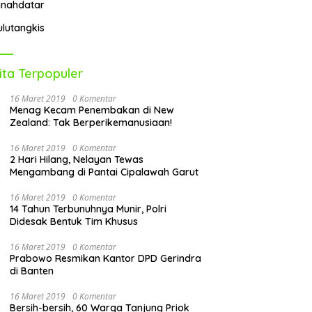
anahdatar
ulutangkis
ita Terpopuler
16 Maret 2019
0 Komentar
Menag Kecam Penembakan di New
Zealand: Tak Berperikemanusiaan!
16 Maret 2019
0 Komentar
2 Hari Hilang, Nelayan Tewas
Mengambang di Pantai Cipalawah Garut
16 Maret 2019
0 Komentar
14 Tahun Terbunuhnya Munir, Polri
Didesak Bentuk Tim Khusus
16 Maret 2019
0 Komentar
Prabowo Resmikan Kantor DPD Gerindra
di Banten
16 Maret 2019
0 Komentar
Bersih-bersih, 60 Warga Tanjung Priok