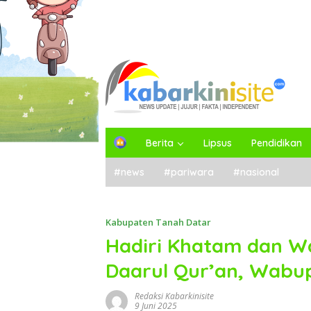
H
Berita
Lipsus
Pendidikan
o
m
#news
#pariwara
#nasional
e
Kabupaten Tanah Datar
Hadiri Khatam dan W
Daarul Qur’an, Wabu
Redaksi Kabarkinisite
9 Juni 2025