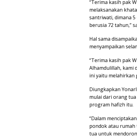
“Terima kasih pak Wa
melaksanakan khata
santriwati, dimana 5
berusia 72 tahun,” s
Hal sama disampaik
menyampaikan sela
“Terima kasih pak W
Alhamdulillah, kami
ini yaitu melahirkan
Diungkapkan Yonarli
mulai dari orang tu
program hafizh itu.
“Dalam menciptakan g
pondok atau rumah t
tua untuk mendoron