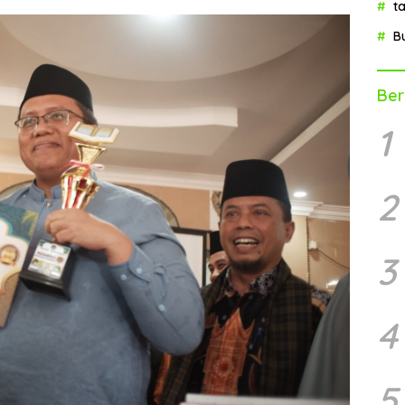
t
B
Ber
1
2
3
4
5