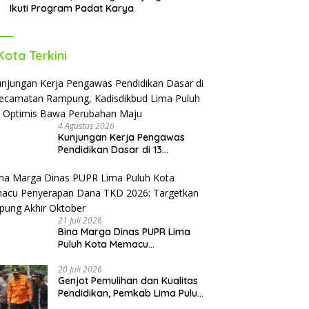
Ikuti Program Padat Karya
Kota Terkini
4 Agustus 2026
Kunjungan Kerja Pengawas
Pendidikan Dasar di 13
Kecamatan Rampung,
Kadisdikbud Lima Puluh Kota
Optimis Bawa Perubahan Maju
21 Juli 2026
Bina Marga Dinas PUPR Lima
Puluh Kota Memacu
Penyerapan Dana TKD 2026:
Targetkan Rampung Akhir
20 Juli 2026
Genjot Pemulihan dan Kualitas
Oktober
Pendidikan, Pemkab Lima Puluh
Kota Revitalisasi Puluhan