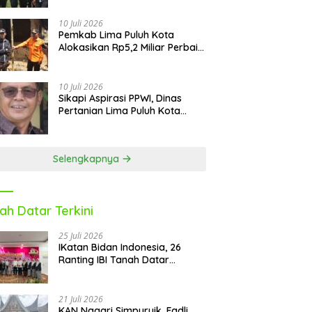
Sekolah Pascabencana dan
Reguler
10 Juli 2026
Pemkab Lima Puluh Kota
Alokasikan Rp5,2 Miliar Perbaiki
9 Sekolah Pascabencana
10 Juli 2026
Sikapi Aspirasi PPWI, Dinas
Pertanian Lima Puluh Kota
Fasilitasi Petani Masuk e-RDKK
Selengkapnya
ah Datar Terkini
25 Juli 2026
IKatan Bidan Indonesia, 26
Ranting IBI Tanah Datar
Dilantik
21 Juli 2026
KAN Nagari Simpuruik, Fadli