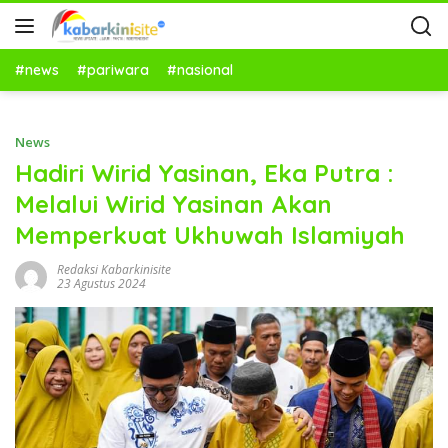
#news
#pariwara
#nasional
News
Hadiri Wirid Yasinan, Eka Putra :
Melalui Wirid Yasinan Akan
Memperkuat Ukhuwah Islamiyah
Redaksi Kabarkinisite
23 Agustus 2024