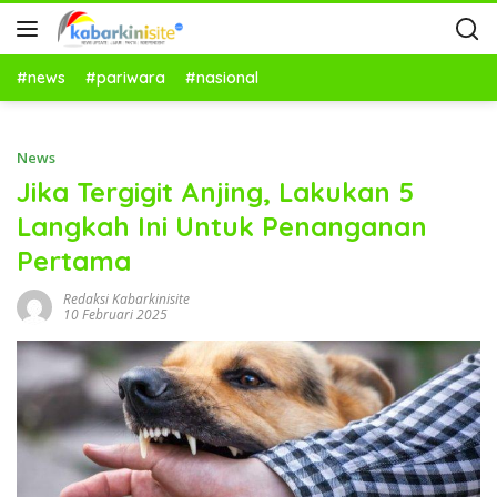
#news
#pariwara
#nasional
News
Jika Tergigit Anjing, Lakukan 5
Langkah Ini Untuk Penanganan
Pertama
Redaksi Kabarkinisite
10 Februari 2025