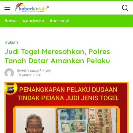
#news
#pariwara
#nasional
Hukum
Judi Togel Meresahkan, Polres
Tanah Datar Amankan Pelaku
Redaksi Kabarkinisite
19 Maret 2024