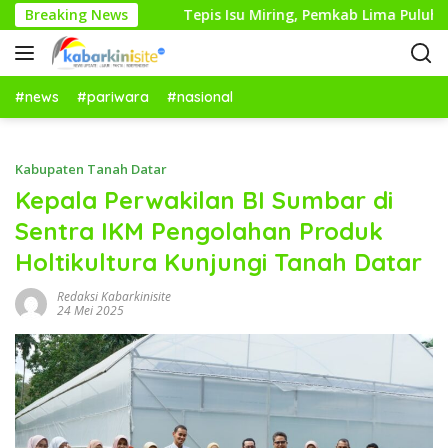
L
bahan Maju
Breaking News
Tepis Isu Miring, Pemkab Lima Puluh Kota
a
n
g
s
#news
#pariwara
#nasional
u
n
g
Kabupaten Tanah Datar
k
Kepala Perwakilan BI Sumbar di
e
Sentra IKM Pengolahan Produk
k
o
Holtikultura Kunjungi Tanah Datar
n
t
Redaksi Kabarkinisite
24 Mei 2025
e
n