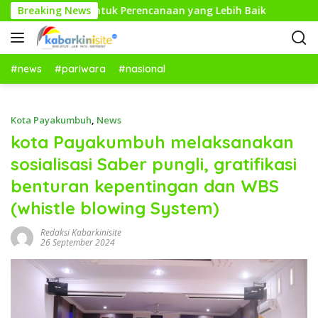
L
ngkah Kecil untuk Perencanaan yang Lebih Baik
Breaking News
Kunjun
a
n
g
s
#news
#pariwara
#nasional
u
n
g
Kota Payakumbuh
,
News
k
kota Payakumbuh melaksanakan
e
sosialisasi Saber pungli, gratifikasi
k
o
benturan kepentingan dan WBS
n
(whistle blowing System)
t
e
Redaksi Kabarkinisite
n
26 September 2024