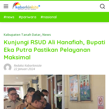
#news
#pariwara
#nasional
Kabupaten Tanah Datar
,
News
Kunjungi RSUD Ali Hanafiah, Bupati
Eka Putra Pastikan Pelayanan
Maksimal
Redaksi Kabarkinisite
22 Januari 2024