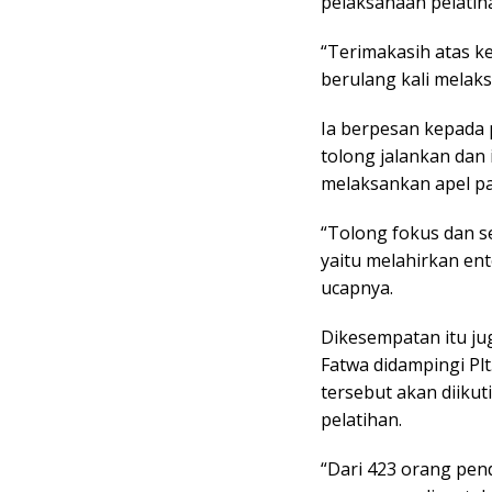
pelaksanaan pelatih
“Terimakasih atas 
berulang kali melaks
Ia berpesan kepada 
tolong jalankan dan 
melaksankan apel pa
“Tolong fokus dan se
yaitu melahirkan en
ucapnya.
Dikesempatan itu ju
Fatwa didampingi Plt
tersebut akan diikut
pelatihan.
“Dari 423 orang penda