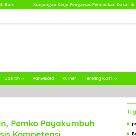
jungan Kerja Pengawas Pendidikan Dasar di 13 Kecamatan Ram
Daerah
Pariwisata
Kuliner
Tentang Kami
Tag
an, Pemko Payakumbuh
p
asis Kompetensi
B