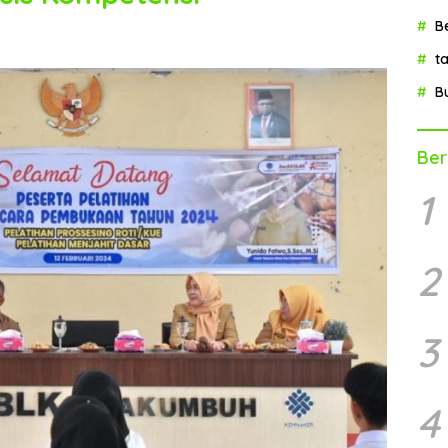
B
t
B
Ber
1
2
3
4