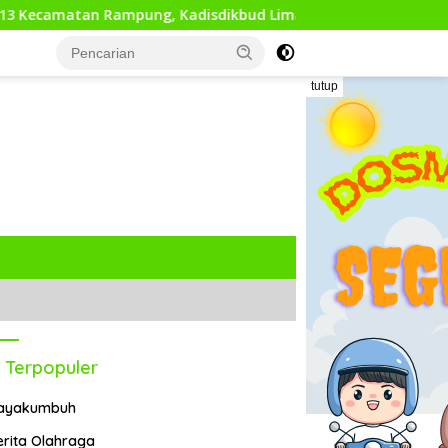
pung, Kadisdikbud Lima Puluh Kota Optimis Bawa Perubahan M
tutup
 Terpopuler
ayakumbuh
erita Olahraga