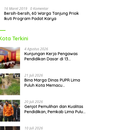
16 Maret 2019
0 Komentar
Bersih-bersih, 60 Warga Tanjung Priok
Ikuti Program Padat Karya
Kota Terkini
4 Agustus 2026
Kunjungan Kerja Pengawas
Pendidikan Dasar di 13
Kecamatan Rampung,
Kadisdikbud Lima Puluh Kota
Optimis Bawa Perubahan Maju
21 Juli 2026
Bina Marga Dinas PUPR Lima
Puluh Kota Memacu
Penyerapan Dana TKD 2026:
Targetkan Rampung Akhir
Oktober
20 Juli 2026
Genjot Pemulihan dan Kualitas
Pendidikan, Pemkab Lima Puluh
Kota Revitalisasi Puluhan
Sekolah Pascabencana dan
Reguler
10 Juli 2026