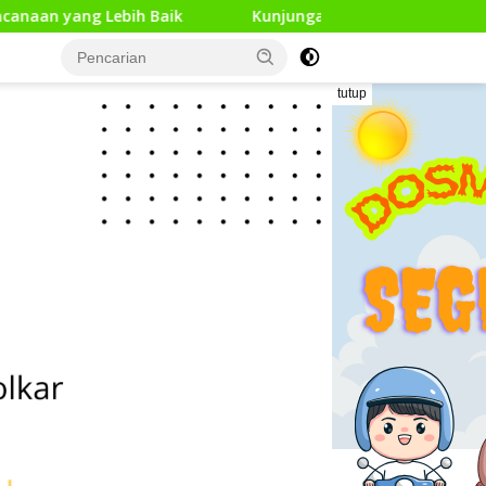
njungan Kerja Pengawas Pendidikan Dasar di 13 Kecamatan Ra
tutup